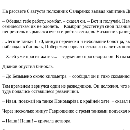
На рассвете 6 августа полковник Овчаренко вызвал капитана 
– Обещал тебе работу, комбат, – сказал он. – Вот и получай. 
семидесяткам их не одолеть. – Комбриг расстегнул свой планш
неприятель вырывался вчера и рвётся сегодня. Начальник разв
...Лёгкие танки Т-70, минуя перелески и небольшие болотца, 
наблюдал в бинокль, Побережец сорвал несколько налитых колос
– Хлеб уже просит жатвы... – задумчиво проговорил он. В глаза
Дианов опустил бинокль.
– До Безымено около километра, – сообщил он и тихо скомандо
Тем временем вернулся один из разведчиков. Он доложил, что
туда подались оставшиеся разведчики.
– Иван, поезжай на танке Пономарёва к крайней хате, – сказал
Через несколько минут Гаврюшенко с тремя танками подъехал 
– Наши! Наши! – кричала детвора.