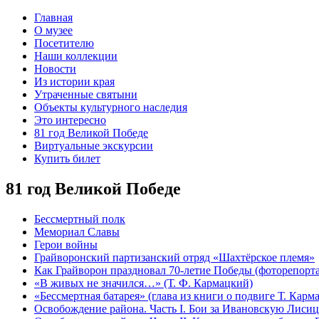
Главная
О музее
Посетителю
Наши коллекции
Новости
Из истории края
Утраченные святыни
Объекты культурного наследия
Это интересно
81 год Великой Победе
Виртуальные экскурсии
Купить билет
81 год Великой Победе
Бессмертный полк
Мемориал Славы
Герои войны
Грайворонский партизанский отряд «Шахтёрское племя»
Как Грайворон праздновал 70-летие Победы (фоторепорт
«В живых не значился…» (Т. Ф. Кармацкий)
«Бессмертная батарея» (глава из книги о подвиге Т. Карм
Освобождение района. Часть I. Бои за Ивановскую Лиси