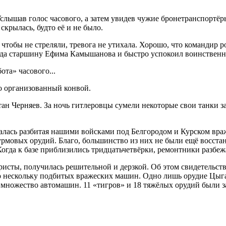
слышав голос часового, а затем увидев чужие бронетранспортёр
скрылась, будто её и не было.
чтобы не стреляли, тревога не утихала. Хорошо, что командир 
ода старшину Ефима Камышанова и быстро успокоил воинственн
ота» часового...
о организованный конвой.
тан Черняев. За ночь гитлеровцы сумели некоторые свои танки 
калась разбитая нашими войсками под Белгородом и Курском враж
турмовых орудий. Благо, большинство из них не были ещё восст
Когда к базе приблизились тридцатьчетвёрки, ремонтники разбеж
ристы, получилась решительной и дерзкой. Об этом свидетельств
о нескольку подбитых вражеских машин. Одно лишь орудие Цыга
 и множество автомашин. 11 «тигров» и 18 тяжёлых орудий были 