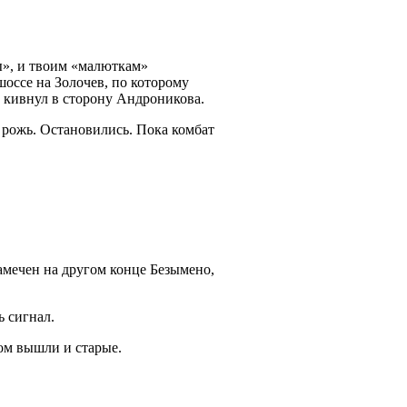
ры», и твоим «малюткам»
шоссе на Золочев, по которому
к кивнул в сторону Андроникова.
 рожь. Остановились. Пока комбат
амечен на другом конце Безымено,
ь сигнал.
ом вышли и старые.