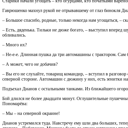
Старики начали угощать – кто огурцами, кто початками варёно
Гаврюшенко махнул рукой не отрывавшему от глаз бинокля Ди
– Большое спасибо, родные, только некогда нам угощаться, – ск
– Есть, дяденька. Тильки не дюже богато, – выступил вперед ш
обливались.
– Много их?
– Не-е-е. Длинная пушка да три автомашины с трактором. Сам 
– А может, чего не добачив?
– Вы его не слухайте, товарищ командир, – вступил в разговор 
северной стороне. Автомашин с дюжину у них, есть зенитки на 
Подъехал Дианов с остальными танками. Из ближайшего огород
Бой длился не более двадцати минут. Оглушительные пушечны
Пономарёва:
– Мы – на северной окраине!
Дианов устремился туда. Навстречу ему шли два больших, тепе