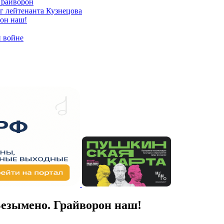
 Грайворон
иг лейтенанта Кузнецова
рон наш!
й войне
Безымено. Грайворон наш!