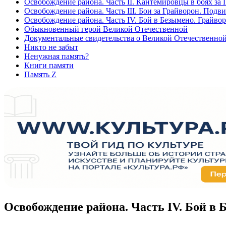
Освобождение района. Часть II. Кантемировцы в боях за
Освобождение района. Часть III. Бои за Грайворон. Подв
Освобождение района. Часть IV. Бой в Безымено. Грайво
Обыкновенный герой Великой Отечественной
Документальные свидетельства о Великой Отечественно
Никто не забыт
Ненужная память?
Книги памяти
Память Z
Освобождение района. Часть IV. Бой в 