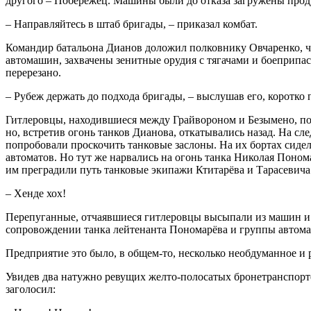
другого – Побережец. Машины были до отказа загружены прод
– Направляйтесь в штаб бригады, – приказал комбат.
Командир батальона Дианов доложил полковнику Овчаренко, чт
автомашин, захвачены зенитные орудия с тягачами и боеприпас
перерезано.
– Рубеж держать до подхода бригады, – выслушав его, коротко 
Гитлеровцы, находившиеся между Грайвороном и Безымено, пон
но, встретив огонь танков Дианова, откатывались назад. На сл
попробовали проскочить танковые заслоны. На их бортах сиде
автоматов. Но тут же нарвались на огонь танка Николая Поно
им преградили путь танковые экипажи Ктитарёва и Тарасевича.
– Хенде хох!
Перепуганные, отчаявшиеся гитлеровцы высыпали из машин и 
сопровождении танка лейтенанта Пономарёва и группы автомат
Предприятие это было, в общем-то, несколько необдуманное и 
Увидев два натужно ревущих желто-полосатых бронетранспортё
заголосил: