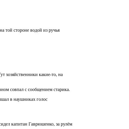
на той стороне водой из ручья
Тут хозяйственники какие-то, на
вном совпал с сообщением старика.
ышал в наушниках голос
сидел капитан Гаврюшенко, за рулём