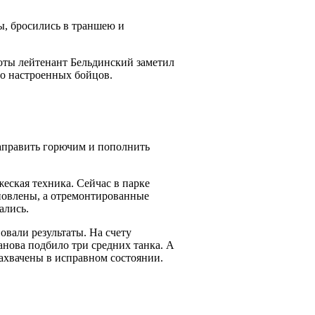
ы, бросились в траншею и
роты лейтенант Бельдинский заметил
о настроенных бойцов.
заправить горючим и пополнить
еская техника. Сейчас в парке
ановлены, а отремонтированные
ались.
овали результаты. На счету
нова подбило три средних танка. А
захвачены в исправном состоянии.