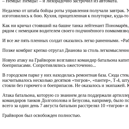
– Немцы! Немцы! – и лихорадочно застрочил из автомата.
Недалеко от штаба бойцы роты управления получали завтрак. У
изготовились к бою. Кухня, прицепленная к полуторке, куда-то 
Как ни кричал стоявший на башне танка лейтенант Пономарёв, 
рядом с немецким водителем своего подчинённого помкомвзв
И все же пять пленных солдат оказались легко раненными. «Раб
Позже комбриг крепко отругал Дианова за столь легкомысленн
Новую атаку на Грайворон возглавил командир батальона капи
боеприпасами. Сопротивлялись ожесточенно...
В городском парке у них находилась ремонтная база. Сюда сте
насчитывалось несколько десятков «тигров», «пантер», Т-4, ш
стояли без горючего и боеприпасов. Не оказалось и экипажей. 
Атака батальона, которую со знанием дела поддержали артилле
командиров танков Долгополова и Безусова, например, было п
всего за один день 7 августа батальон расстрелял 10 «тигров»
Грайворон был освобожден полностью.