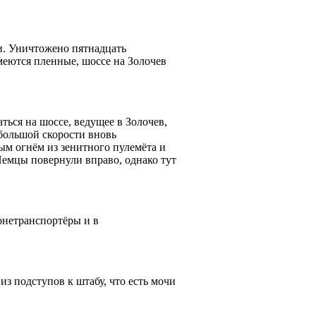
и. Уничтожено пятнадцать
меются пленные, шоссе на Золочев
ься на шоссе, ведущее в Золочев,
 большой скорости вновь
ым огнём из зенитного пулемёта и
Немцы повернули вправо, однако тут
онетранспортёры и в
з подступов к штабу, что есть мочи