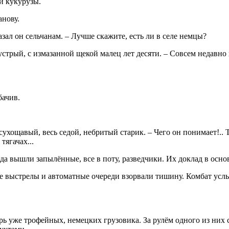
й кукурузы.
анову.
азал он сельчанам. – Лучше скажите, есть ли в селе немцы?
устрый, с измазанной щекой малец лет десяти. – Совсем недавно 
бачив.
сухощавый, весь седой, небритый старик. – Чего он понимает!.. 
тягачах...
а вышли запылённые, все в поту, разведчики. Их доклад в осно
е выстрелы и автоматные очереди взорвали тишину. Комбат усл
рь уже трофейных, немецких грузовика. За рулём одного из них 