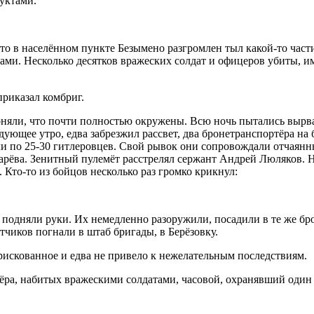
уктами.
о в населённом пункте Безымено разгромлен тыл какой-то част
ами. Несколько десятков вражеских солдат и офицеров убиты, и
приказал комбриг.
яли, что почти полностью окружены. Всю ночь пытались вырват
едующее утро, едва забрезжил рассвет, два бронетранспортёра на
ли по 25-30 гитлеровцев. Свой рывок они сопровождали отчаянн
марёва. Зенитный пулемёт расстрелял сержант Андрей Люляков. 
 Кто-то из бойцов несколько раз громко крикнул:
подняли руки. Их немедленно разоружили, посадили в те же бр
чиков погнали в штаб бригады, в Берёзовку.
рискованное и едва не привело к нежелательным последствиям.
ра, набитых вражескими солдатами, часовой, охранявший один и