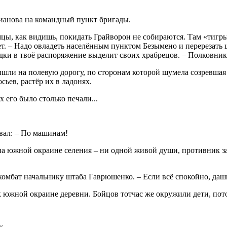
Дианова на командный пункт бригады.
Немцы, как видишь, покидать Грайворон не собираются. Там «тиг
ет. – Надо овладеть населённым пунктом Безымено и перерезать 
едки в твоё распоряжение выделит своих храбрецов. – Полковни
вышли на полевую дорогу, по сторонам которой шумела созревшая
ьев, растёр их в ладонях.
х его было столько печали...
вал: – По машинам!
 на южной окраине селения – ни одной живой души, противник з
 комбат начальнику штаба Гаврюшенко. – Если всё спокойно, даш
к южной окраине деревни. Бойцов тотчас же окружили дети, пот