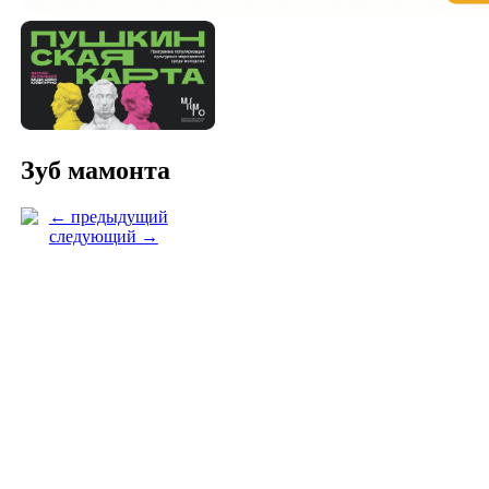
Зуб мамонта
← предыдущий
следующий →