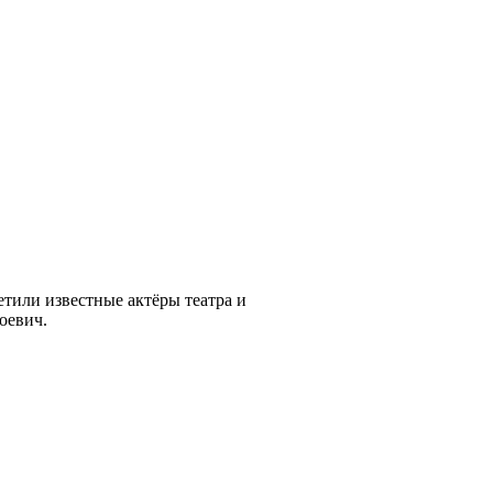
тили известные актёры театра и
оевич.