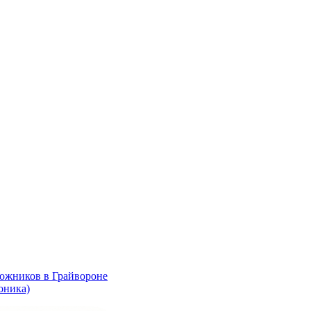
ожников в Грайвороне
оника)