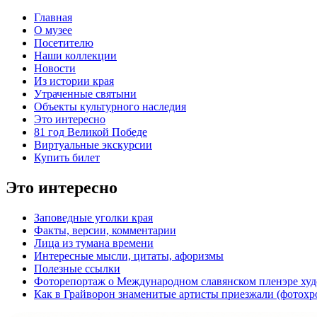
Главная
О музее
Посетителю
Наши коллекции
Новости
Из истории края
Утраченные святыни
Объекты культурного наследия
Это интересно
81 год Великой Победе
Виртуальные экскурсии
Купить билет
Это интересно
Заповедные уголки края
Факты, версии, комментарии
Лица из тумана времени
Интересные мысли, цитаты, афоризмы
Полезные ссылки
Фоторепортаж о Международном славянском пленэре худ
Как в Грайворон знаменитые артисты приезжали (фотохр